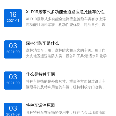
XLD19履带式多功能全道路应急抢险车的性能和主要用途
16
XLD19履带式多功能全道路应急抢险车具有水上浮
2021-11
迎功能且结构紧凑、机动性能优良、耗油量少、教
接能力强、可靠性能高等特点，可用于城市和野外
各种复杂地形极端气候条件下和突发性自然灾害发
生时人员及物资的抢救，并能广泛应用于城市消
森林消防车是什么
03
防、森林消防以及各种抢险救灾场合。
森林消防车，用于森林防火和灭火的车辆。用于向
2021-09
火灾地区运送消防人员、设备和工具;喷洒水和化学
灭火剂;设立隔火带或开出生土隔离带。一般由履带
式或轮式的车辆改装而成。推土铲装在前方,用于开
道。开带装置挂在后方,用于开出生土...
什么是特种车辆
03
特种车辆指的是外廓尺寸、重量等方面超过设计车
2021-09
辆限界的及特殊用途的车辆，经特制或专门改装，
配有固定的装置设备，主要功能不是用于载人或运
货的机动车辆。 特种车一般都有特殊标志或具有特
种车型。指担负特种勤务并悬挂特种车辆号...
特种车漏油原因
03
各种特种车在车辆的使用中，往往也会出现漏油故
2021-09