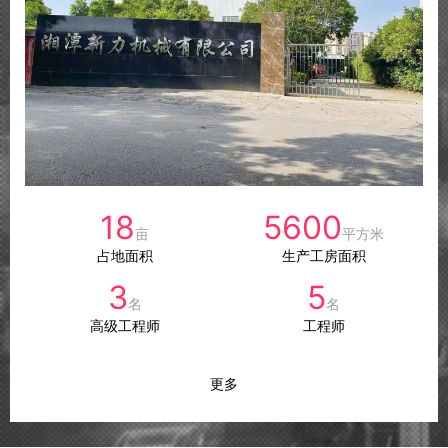
18
5600
亩
平方米
占地面积
生产工房面积
3
5
名
名
高级工程师
工程师
更多