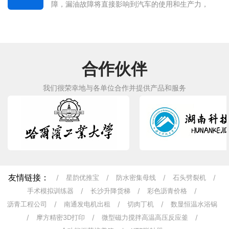
障，漏油故障将直接影响到汽车的使用和生产力，
导致润滑油和燃油的浪费，消耗专用车的动力和工
作效率。 环卫车、工程车、厢式车;漏油现象一旦发
生、特种车辆内部润滑油减少，从而导致...
合作伙伴
我们很荣幸地与各单位合作并提供产品和服务
友情链接：
/
星韵优推宝
/
防水密集母线
/
石头劈裂机
/
手术模拟训练器
/
长沙升降货梯
/
彩色沥青价格
/
沥青工程公司
/
南通发电机出租
/
切肉丁机
/
数显恒温水浴锅
/
摩方精密3D打印
/
微型磁力搅拌高温高压反应釜
/